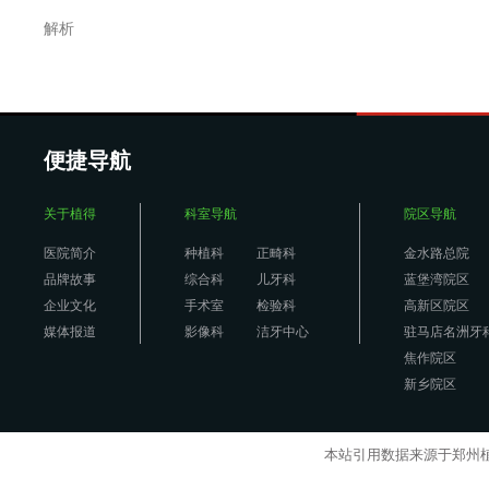
解析
便捷导航
关于植得
科室导航
院区导航
医院简介
种植科
正畸科
金水路总院
品牌故事
综合科
儿牙科
蓝堡湾院区
企业文化
手术室
检验科
高新区院区
媒体报道
影像科
洁牙中心
驻马店名洲牙
焦作院区
新乡院区
本站引用数据来源于郑州