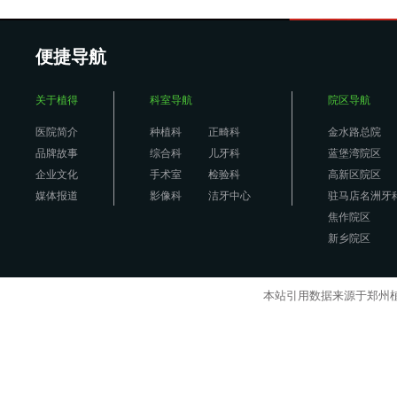
便捷导航
关于植得
科室导航
院区导航
医院简介
种植科
正畸科
金水路总院
品牌故事
综合科
儿牙科
蓝堡湾院区
企业文化
手术室
检验科
高新区院区
媒体报道
影像科
洁牙中心
驻马店名洲牙
焦作院区
新乡院区
本站引用数据来源于郑州