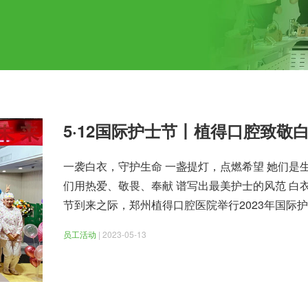
5·12国际护士节丨植得口腔致敬
一袭白衣，守护生命 一盏提灯，点燃希望 她们是
们用热爱、敬畏、奉献 谱写出最美护士的风范 白衣
节到来之际，郑州植得口腔医院举行2023年国际
员工活动
| 2023-05-13