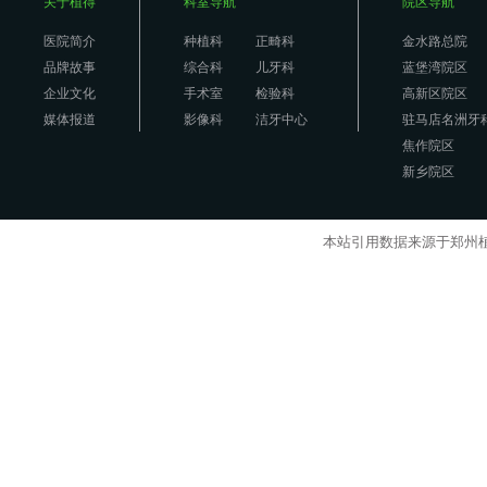
关于植得
科室导航
院区导航
医院简介
种植科
正畸科
金水路总院
品牌故事
综合科
儿牙科
蓝堡湾院区
企业文化
手术室
检验科
高新区院区
媒体报道
影像科
洁牙中心
驻马店名洲牙
焦作院区
新乡院区
本站引用数据来源于郑州