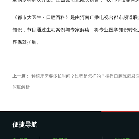
重的多种解决方案。正如戚海龙院长所言：“我们不仅要帮
《都市大医生・口腔百科》是由河南广播电视台都市频道联
知识，节目通过生动案例与专家解读，将专业医学知识转化
容保驾护航。
上一篇：
种植牙需要多长时间？过程是怎样的？植得口腔陈彦君
深度解析
便捷导航