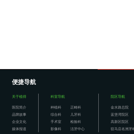
便捷导航
关于植得
科室导航
院区导航
医院简介
种植科
正畸科
金水路总院
品牌故事
综合科
儿牙科
蓝堡湾院区
企业文化
手术室
检验科
高新区院区
媒体报道
影像科
洁牙中心
驻马店名洲牙