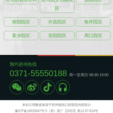
区
南阳院区
许昌院区
焦作院区
新乡院区
安阳院区
周口院区
预约咨询热线
0371-55550188
周一至周日 08:30-19:00
本站引用数据来源于郑州植得口腔医院内部统计
豫ICP备16015647号-5（郑）医广【2023】第12-07-814号