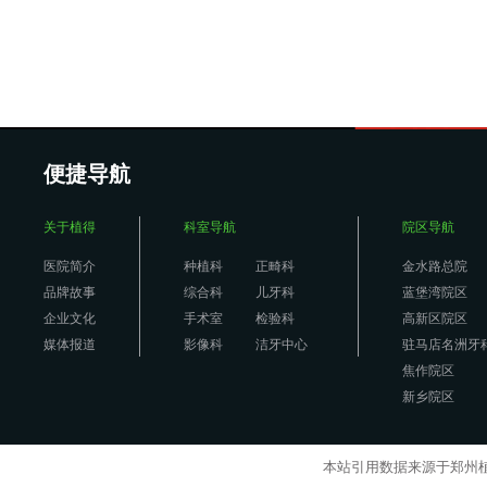
便捷导航
关于植得
科室导航
院区导航
医院简介
种植科
正畸科
金水路总院
品牌故事
综合科
儿牙科
蓝堡湾院区
企业文化
手术室
检验科
高新区院区
媒体报道
影像科
洁牙中心
驻马店名洲牙
焦作院区
新乡院区
本站引用数据来源于郑州