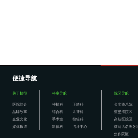
便捷导航
关于植得
科室导航
院区导航
医院简介
种植科
正畸科
金水路总院
品牌故事
综合科
儿牙科
蓝堡湾院区
企业文化
手术室
检验科
高新区院区
媒体报道
影像科
洁牙中心
驻马店名洲牙
焦作院区