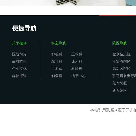
便捷导航
关于植得
科室导航
院区导航
医院简介
种植科
正畸科
金水路总院
品牌故事
综合科
儿牙科
蓝堡湾院区
企业文化
手术室
检验科
高新区院区
媒体报道
影像科
洁牙中心
驻马店名洲牙
焦作院区
新乡院区
本站引用数据来源于郑州