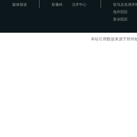
媒体报道
影像科
洁牙中心
驻马店名洲牙
焦作院区
新乡院区
本站引用数据来源于郑州