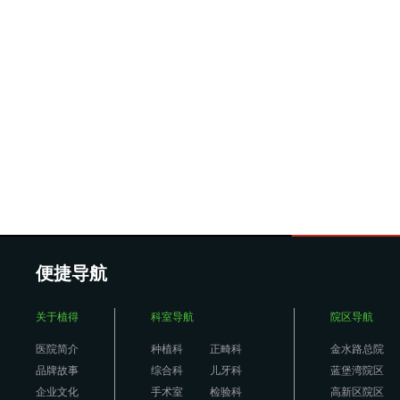
便捷导航
关于植得
科室导航
院区导航
医院简介
种植科
正畸科
金水路总院
品牌故事
综合科
儿牙科
蓝堡湾院区
企业文化
手术室
检验科
高新区院区