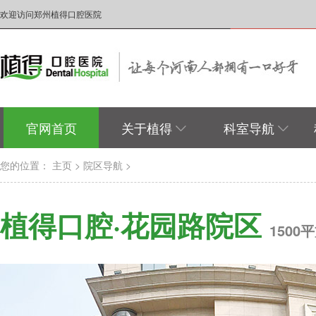
欢迎访问郑州植得口腔医院
官网首页
关于植得
科室导航
您的位置：
主页
>
院区导航
>
植得口腔·花园路院区
150