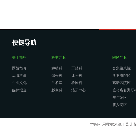
便捷导航
关于植得
科室导航
院区导航
医院简介
种植科
正畸科
金水路总院
品牌故事
综合科
儿牙科
蓝堡湾院区
企业文化
手术室
检验科
高新区院区
媒体报道
影像科
洁牙中心
驻马店名洲牙
焦作院区
新乡院区
本站引用数据来源于郑州