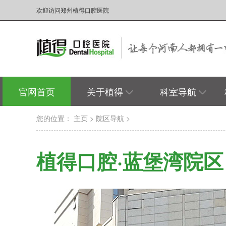
欢迎访问郑州植得口腔医院
官网首页
关于植得
科室导航
您的位置：
主页
>
院区导航
>
植得口腔·蓝堡湾院