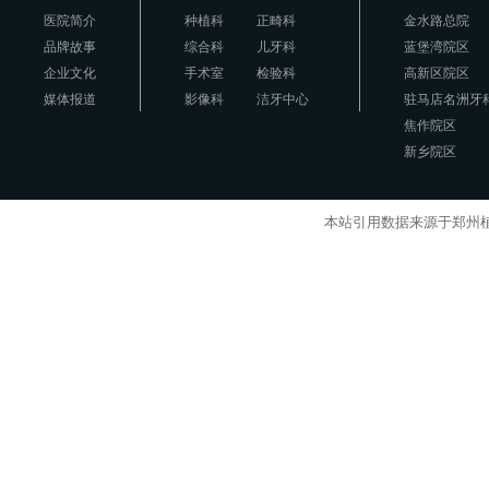
医院简介
种植科
正畸科
金水路总院
品牌故事
综合科
儿牙科
蓝堡湾院区
企业文化
手术室
检验科
高新区院区
媒体报道
影像科
洁牙中心
驻马店名洲牙
焦作院区
新乡院区
本站引用数据来源于郑州