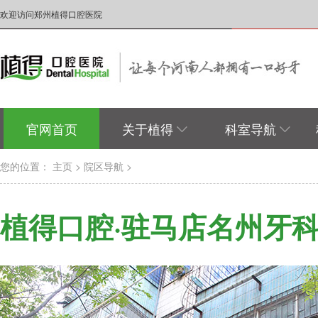
欢迎访问郑州植得口腔医院
官网首页
关于植得
科室导航
您的位置：
主页
>
院区导航
>
植得口腔·驻马店名州牙