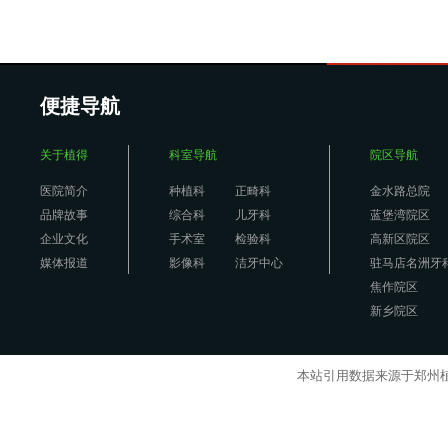
便捷导航
关于植得
科室导航
院区导航
医院简介
种植科
正畸科
金水路总院
品牌故事
综合科
儿牙科
蓝堡湾院区
企业文化
手术室
检验科
高新区院区
媒体报道
影像科
洁牙中心
驻马店名洲牙
焦作院区
新乡院区
本站引用数据来源于郑州