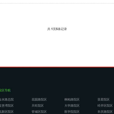
共
1
页
5
条记录
院区导航
金水路总院
花园路院区
桐柏路院区
亚星院区
蓝堡湾院区
天旺院区
大学路院区
经开区院区
高新区院区
管城区院区
医学院院区
丰庆路院区