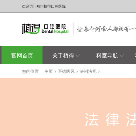
欢迎访问郑州植得口腔医院
官网首页
关于植得
科室导航
您的位置：
主页
>
医德医风
>
法制法规
>