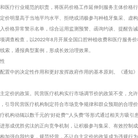
和医疗行业规范的职责，将医药价格工作延伸到服务主体价格行
定价明显高于当地平均水平、拒绝或消极参与种植牙集采、虚构
入价格异常警示名单，综合运用监测预警、函询约谈、提醒告诫
调查检查，以2022年8月开展全国口腔种植收费和医疗服务价
线索，通报典型案例，形成长效治理效果。
性
置中的决定性作用和更好发挥政府作用的基本原则。《通知》
定价的政策。民营医疗机构实行市场调节价的政策不变，允许
，引导民营医疗机构制定符合市场竞争规律和群众预期的合理价
疗机构动辄以数千元的“好处费”“人头费”等形式通过相关方吸
进形成优胜劣汰的正向竞争机制，让积极参与集采、有效控制成
构加强自我约束，规范经营，不让自主定价的政策成为违规行为、