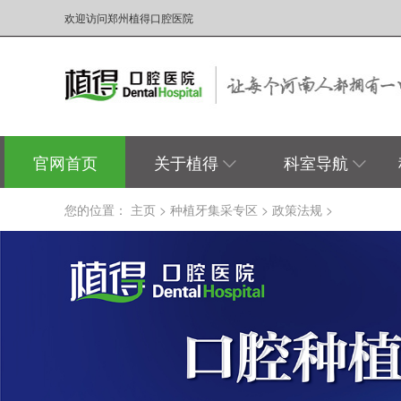
欢迎访问郑州植得口腔医院
官网首页
关于植得
科室导航
您的位置：
主页
>
种植牙集采专区
>
政策法规
>