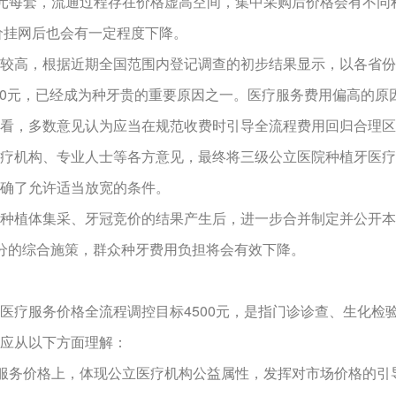
元-3500元每套，流通过程存在价格虚高空间，集中采购后价格会
价挂网后也会有一定程度下降。
高，根据近期全国范围内登记调查的初步结果显示，以各省份
000元，已经成为种牙贵的重要原因之一。医疗服务费用偏高的
看，多数意见认为应当在规范收费时引导全流程费用回归合理区
疗机构、专业人士等各方意见，最终将三级公立医院种植牙医疗服
确了允许适当放宽的条件。
植体集采、牙冠竞价的结果产生后，进一步合并制定并公开本
分的综合施策，群众种牙费用负担将会有效下降。
疗服务价格全流程调控目标4500元，是指门诊诊查、生化检
应从以下方面理解：
服务价格上，体现公立医疗机构公益属性，发挥对市场价格的引