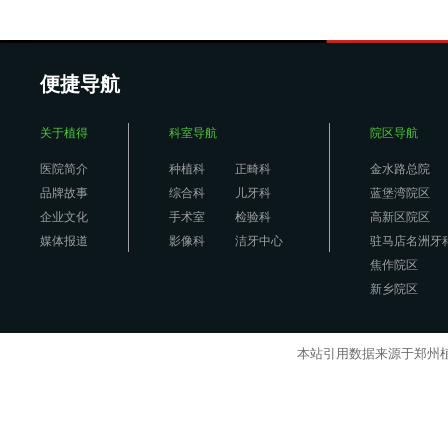
便捷导航
关于植得
科室导航
院区导航
医院简介
种植科
正畸科
金水路总院
品牌故事
综合科
儿牙科
蓝堡湾院区
企业文化
手术室
检验科
高新区院区
媒体报道
影像科
洁牙中心
驻马店名洲牙
焦作院区
新乡院区
本站引用数据来源于郑州