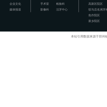
企业文化
手术室
检验科
高新区院区
媒体报道
影像科
洁牙中心
驻马店名洲牙
焦作院区
新乡院区
本站引用数据来源于郑州